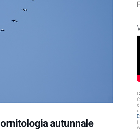
G
C
è
c
E
 ornitologia autunnale
(
w