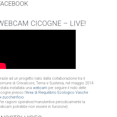
FACEBOOK
WEBCAM CICOGNE – LIVE!
razie ad un progetto nato dalla collaborazione tra il
omune di Crevalcore, Terna e Sustenia, nel maggio 2014
 stata installata una
webcam
per seguire il nido delle
icogne presso l’
Area di Riequilibrio Ecologico Vasche
x-zuccherificio
.
Per ragioni operative/manutentive periodicamente la
ebcam potrebbe non essere in funzione)