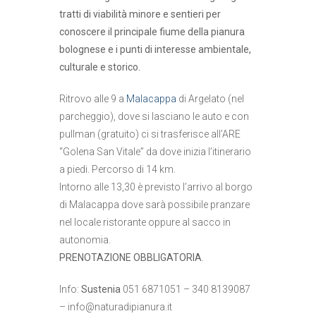
tratti di viabilità minore e sentieri per
conoscere il principale fiume della pianura
bolognese e i punti di interesse ambientale,
culturale e storico.
Ritrovo alle 9 a
Malacappa
di Argelato (nel
parcheggio), dove si lasciano le auto e con
pullman (gratuito) ci si trasferisce all’ARE
“Golena San Vitale” da dove inizia l’itinerario
a piedi. Percorso di 14 km.
Intorno alle 13,30 è previsto l’arrivo al borgo
di Malacappa dove sarà possibile pranzare
nel locale ristorante oppure al sacco in
autonomia.
PRENOTAZIONE OBBLIGATORIA
.
Info:
Sustenia
051 6871051 – 340 8139087
–
info@naturadipianura.it