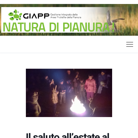
Vai
al
contenuto
Il saluto all’estate al