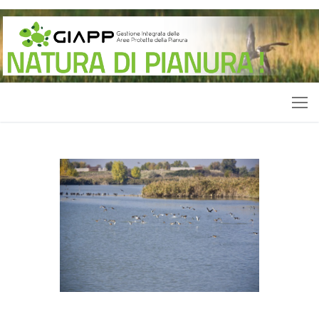
Vai
al
contenuto