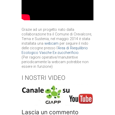
Grazie ad un progetto nato dalla
collaborazione tra il Comune di Crevalcore,
Terna e Sustenia, nel maggio 2014 è stata
installata una
webcam
per seguire il nido
delle cicogne presso l’
Area di Riequilibrio
Ecologico Vasche Ex-zuccherificio
.
(Per ragioni operative/manutentive
periodicamente la webcam potrebbe non
essere in funzione)
I NOSTRI VIDEO
Lascia un commento