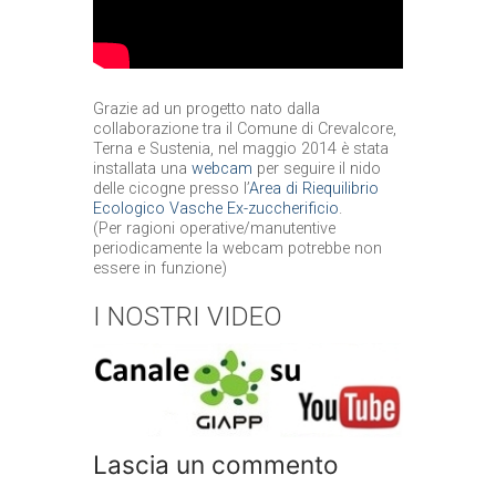
Grazie ad un progetto nato dalla
collaborazione tra il Comune di Crevalcore,
Terna e Sustenia, nel maggio 2014 è stata
installata una
webcam
per seguire il nido
delle cicogne presso l’
Area di Riequilibrio
Ecologico Vasche Ex-zuccherificio
.
(Per ragioni operative/manutentive
periodicamente la webcam potrebbe non
essere in funzione)
I NOSTRI VIDEO
Lascia un commento