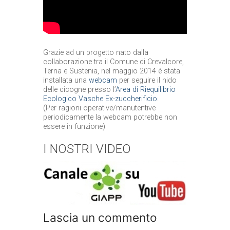
Grazie ad un progetto nato dalla
collaborazione tra il Comune di Crevalcore,
Terna e Sustenia, nel maggio 2014 è stata
installata una
webcam
per seguire il nido
delle cicogne presso l’
Area di Riequilibrio
Ecologico Vasche Ex-zuccherificio
.
(Per ragioni operative/manutentive
periodicamente la webcam potrebbe non
essere in funzione)
I NOSTRI VIDEO
Lascia un commento