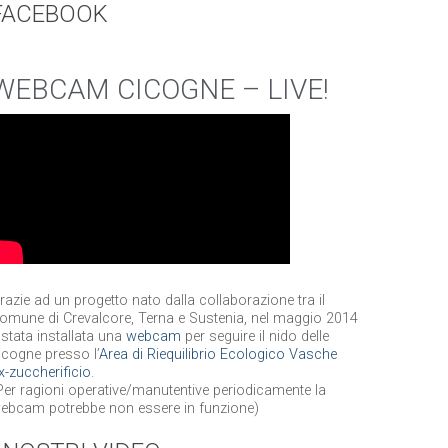
FACEBOOK
WEBCAM CICOGNE – LIVE!
razie ad un progetto nato dalla collaborazione tra il
omune di Crevalcore, Terna e Sustenia, nel maggio 2014
 stata installata una
webcam
per seguire il nido delle
icogne presso l’
Area di Riequilibrio Ecologico Vasche
x-zuccherificio
.
Per ragioni operative/manutentive periodicamente la
ebcam potrebbe non essere in funzione)