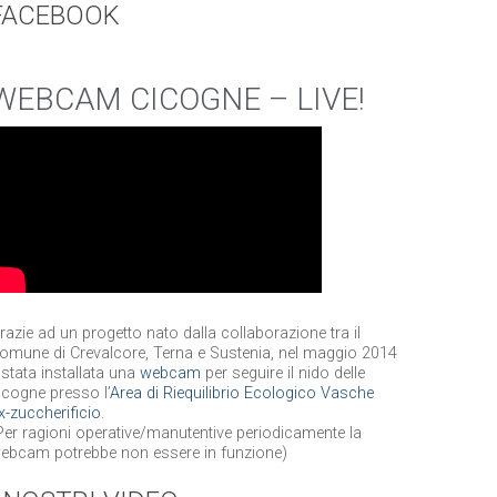
FACEBOOK
WEBCAM CICOGNE – LIVE!
razie ad un progetto nato dalla collaborazione tra il
omune di Crevalcore, Terna e Sustenia, nel maggio 2014
 stata installata una
webcam
per seguire il nido delle
icogne presso l’
Area di Riequilibrio Ecologico Vasche
x-zuccherificio
.
Per ragioni operative/manutentive periodicamente la
ebcam potrebbe non essere in funzione)