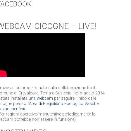
FACEBOOK
WEBCAM CICOGNE – LIVE!
razie ad un progetto nato dalla collaborazione tra il
omune di Crevalcore, Terna e Sustenia, nel maggio 2014
 stata installata una
webcam
per seguire il nido delle
icogne presso l’
Area di Riequilibrio Ecologico Vasche
x-zuccherificio
.
Per ragioni operative/manutentive periodicamente la
ebcam potrebbe non essere in funzione)