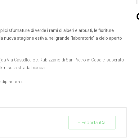
ci sfumature di verde i rami di alberi e arbusti, le fioriture
 la nuova stagione estiva, nel grande “laboratorio” a cielo aperto
(da Via Castello, loc. Rubizzano di San Pietro in Casale, superato
1 km sulla strada bianca.
dipianura.it
+ Esporta iCal