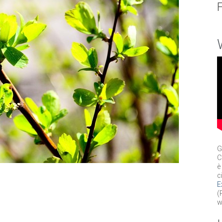
G
C
è
c
E
(
w